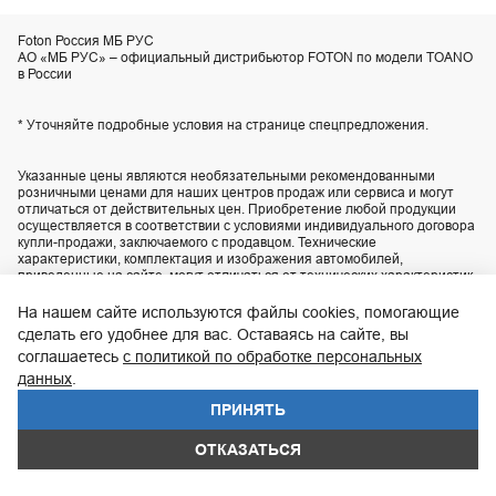
Foton Россия МБ РУС
АО «МБ РУС» – официальный дистрибьютор FOTON по модели TOANO
в России
* Уточняйте подробные условия на странице спецпредложения.
Указанные цены являются необязательными рекомендованными
розничными ценами для наших центров продаж или сервиса и могут
отличаться от действительных цен. Приобретение любой продукции
осуществляется в соответствии с условиями индивидуального договора
купли-продажи, заключаемого с продавцом. Технические
характеристики, комплектация и изображения автомобилей,
приведенные на сайте, могут отличаться от технических характеристик,
комплектации и внешнего вида автомобилей, поставляемых в
Российскую Федерацию. Актуальную информацию уточняйте по
На нашем сайте используются файлы cookies, помогающие
телефону контакт-центра
8 800 200-02-06
.
сделать его удобнее для вас. Оставаясь на сайте, вы
соглашаетесь
с политикой по обработке персональных
UDP Auto
© 2026, FOTON
данных
.
ПРИНЯТЬ
Юридическая информация
Защита данных
ОТКАЗАТЬСЯ