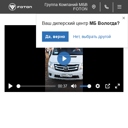
Группа Компаний МБВ
FOTON
Ваш дилерский центр
МБ Вологда?
Да, верно
Нет, выбрать другой
Play
00:37
Play
Mute
Settings
PIP
Ente
fulls