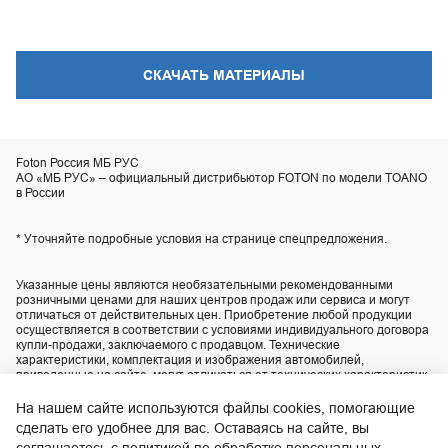
СКАЧАТЬ МАТЕРИАЛЫ
Foton Россия МБ РУС
АО «МБ РУС» – официальный дистрибьютор FOTON по модели TOANO
в России
* Уточняйте подробные условия на странице спецпредложения.
Указанные цены являются необязательными рекомендованными
розничными ценами для наших центров продаж или сервиса и могут
отличаться от действительных цен. Приобретение любой продукции
осуществляется в соответствии с условиями индивидуального договора
купли-продажи, заключаемого с продавцом. Технические
характеристики, комплектация и изображения автомобилей,
приведенные на сайте, могут отличаться от технических характеристик,
комплектации и внешнего вида автомобилей, поставляемых в
Российскую Федерацию. Актуальную информацию уточняйте по
На нашем сайте используются файлы cookies, помогающие
телефону контакт-центра
8 800 200-02-06
.
сделать его удобнее для вас. Оставаясь на сайте, вы