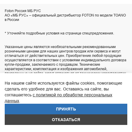
Foton Россия МБ РУС
АО «МБ РУС» – официальный дистрибьютор FOTON по модели TOANO
в России
* Уточняйте подробные условия на странице спецпредложения.
Указанные цены являются необязательными рекомендованными
розничными ценами для наших центров продаж или сервиса и могут
отличаться от действительных цен. Приобретение любой продукции
осуществляется в соответствии с условиями индивидуального договора
купли-продажи, заключаемого с продавцом. Технические
характеристики, комплектация и изображения автомобилей,
приведенные на сайте, могут отличаться от технических характеристик,
комплектации и внешнего вида автомобилей, поставляемых в
Российскую Федерацию. Актуальную информацию уточняйте по
На нашем сайте используются файлы cookies, помогающие
телефону контакт-центра
8 800 200-02-06
.
сделать его удобнее для вас. Оставаясь на сайте, вы
соглашаетесь
с политикой по обработке персональных
UDP Auto
© 2026, FOTON
данных
.
ПРИНЯТЬ
Юридическая информация
Защита данных
ОТКАЗАТЬСЯ