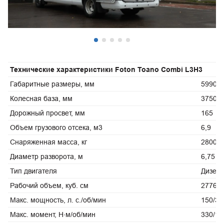
Технические характеристики Foton Toano Сombi L3H3
Габаритные размеры, мм
5990×
Колесная база, мм
3750
Дорожный просвет, мм
165
Объем грузового отсека, м3
6,9
Снаряженная масса, кг
2800
Диаметр разворота, м
6,75
Тип двигателя
Дизель
Рабочий объем, куб. см
2776
Макс. мощность, л. с./об/мин
150/34
Макс. момент, Н‧м/об/мин
330/1