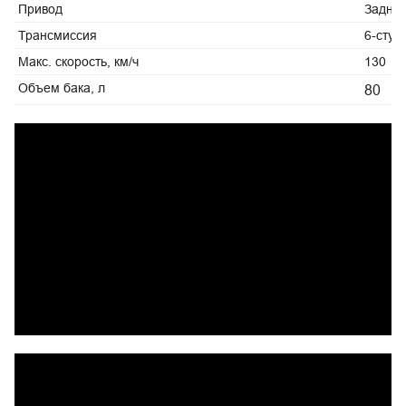
Привод
Задни
Трансмиссия
6-ступ
Макс. скорость, км/ч
130
Объем бака, л
80