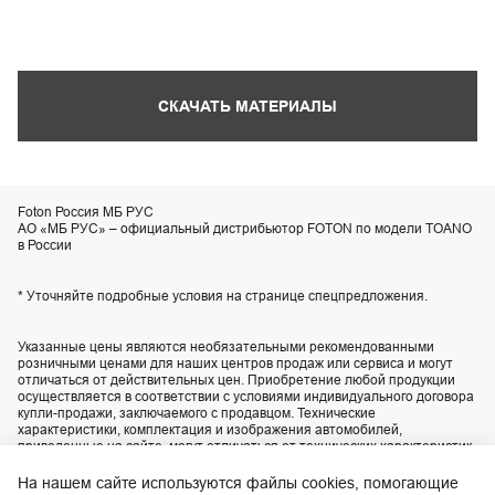
СКАЧАТЬ МАТЕРИАЛЫ
Foton Россия МБ РУС
АО «МБ РУС» – официальный дистрибьютор FOTON по модели TOANO
в России
* Уточняйте подробные условия на странице спецпредложения.
Указанные цены являются необязательными рекомендованными
розничными ценами для наших центров продаж или сервиса и могут
отличаться от действительных цен. Приобретение любой продукции
осуществляется в соответствии с условиями индивидуального договора
купли-продажи, заключаемого с продавцом. Технические
характеристики, комплектация и изображения автомобилей,
приведенные на сайте, могут отличаться от технических характеристик,
комплектации и внешнего вида автомобилей, поставляемых в
Российскую Федерацию. Актуальную информацию уточняйте по
На нашем сайте используются файлы cookies, помогающие