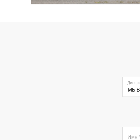
Дилерс
МБ В
Имя