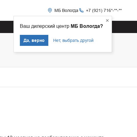
МБ Вологда
+7 (921) 716*-**-**
Ваш дилерский центр
МБ Вологда?
Да, верно
Нет, выбрать другой